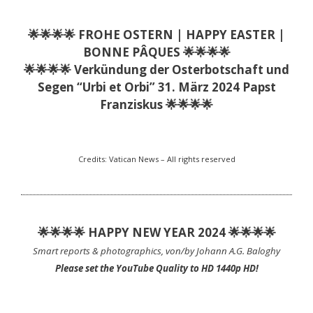
🌟🌟🌟🌟 FROHE OSTERN | HAPPY EASTER |
BONNE PÂQUES 🌟🌟🌟🌟
🌟🌟🌟🌟 Verkündung der Osterbotschaft und
Segen “Urbi et Orbi” 31. März 2024 Papst
Franziskus 🌟🌟🌟🌟
Credits: Vatican News – All rights reserved
🌟🌟🌟🌟 HAPPY NEW YEAR 2024 🌟🌟🌟🌟
Smart reports & photographics, von/by Johann A.G. Baloghy
Please set the YouTube Quality to HD 1440p HD!