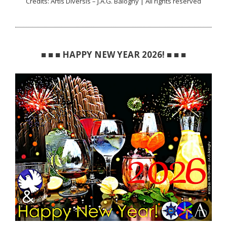
Credits: Artis Diversis – J.A.G. Baloghy | All rights reserved
■ ■ ■ HAPPY NEW YEAR 2026! ■ ■ ■