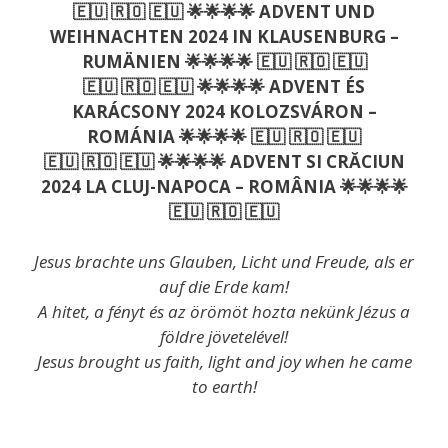
🇪🇺 🇷🇴 🇪🇺 🌟🌟🌟🌟 ADVENT UND
WEIHNACHTEN 2024 IN KLAUSENBURG –
RUMÄNIEN 🌟🌟🌟🌟 🇪🇺 🇷🇴 🇪🇺
🇪🇺 🇷🇴 🇪🇺 🌟🌟🌟🌟 ADVENT ÉS
KARÁCSONY 2024 KOLOZSVÁRON –
ROMÁNIA 🌟🌟🌟🌟 🇪🇺 🇷🇴 🇪🇺
🇪🇺 🇷🇴 🇪🇺 🌟🌟🌟🌟 ADVENT SI CRĂCIUN
2024 LA CLUJ-NAPOCA – ROMÂNIA 🌟🌟🌟🌟
🇪🇺 🇷🇴 🇪🇺
Jesus brachte uns Glauben, Licht und Freude, als er
auf die Erde kam!
A hitet, a fényt és az örömöt hozta nekünk Jézus a
földre jövetelével!
Jesus brought us faith, light and joy when he came
to earth!