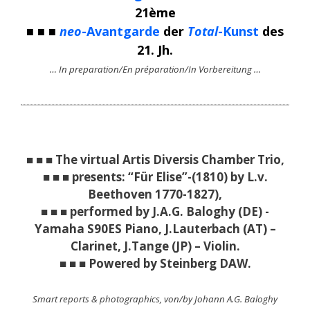
21ème
■ ■ ■
neo
-Avantgarde
der
Total
-Kunst
des
21. Jh.
… In preparation/En préparation/In Vorbereitung …
■ ■ ■ The virtual Artis Diversis Chamber Trio,
■ ■ ■ presents: “Für Elise”-(1810) by L.v.
Beethoven 1770-1827),
■ ■ ■ performed by J.A.G. Baloghy (DE) -
Yamaha S90ES Piano, J.Lauterbach (AT) –
Clarinet, J.Tange (JP) – Violin.
■ ■ ■ Powered by Steinberg DAW.
Smart reports & photographics, von/by Johann A.G. Baloghy