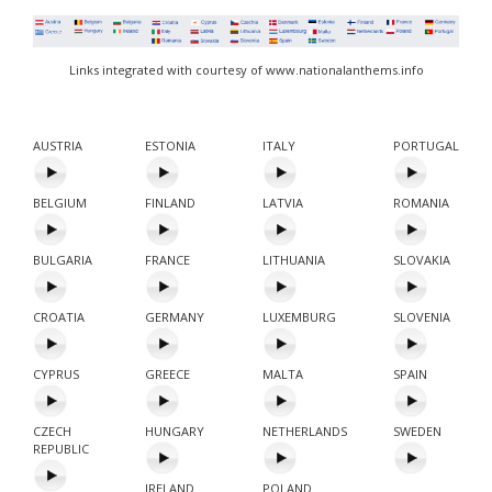
Links integrated with courtesy of www.nationalanthems.info
AUSTRIA
ESTONIA
ITALY
PORTUGAL
BELGIUM
FINLAND
LATVIA
ROMANIA
BULGARIA
FRANCE
LITHUANIA
SLOVAKIA
CROATIA
GERMANY
LUXEMBURG
SLOVENIA
CYPRUS
GREECE
MALTA
SPAIN
CZECH
HUNGARY
NETHERLANDS
SWEDEN
REPUBLIC
IRELAND
POLAND