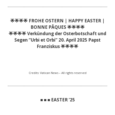
🌟🌟🌟🌟 FROHE OSTERN | HAPPY EASTER |
BONNE PÂQUES 🌟🌟🌟🌟
🌟🌟🌟🌟 Verkündung der Osterbotschaft und
Segen “Urbi et Orbi” 20. April 2025 Papst
Franziskus 🌟🌟🌟🌟
Credits: Vatican News – All rights reserved
■ ■ ■ EASTER ’25