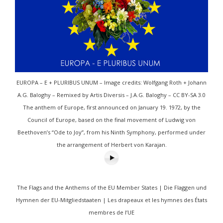
EUROPA – E + PLURIBUS UNUM – Image credits: Wolfgang Roth + Johann
A.G. Baloghy – Remixed by Artis Diversis – J.A.G. Baloghy – CC BY-SA 3.0
The anthem of Europe, first announced on January 19. 1972, by the
Council of Europe, based on the final movement of Ludwig von
Beethoven’s “Ode to Joy”, from his Ninth Symphony, performed under
the arrangement of Herbert von Karajan.
The Flags and the Anthems of the EU Member States | Die Flaggen und
Hymnen der EU-Mitgliedstaaten | Les drapeaux et les hymnes des États
membres de l’UE