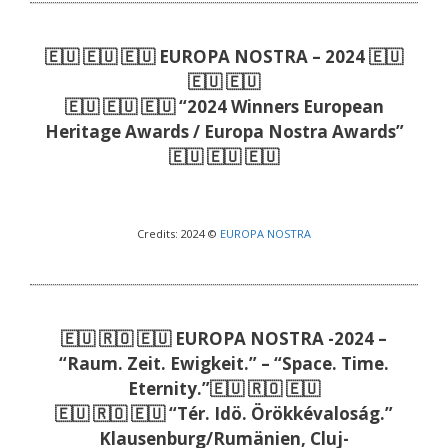
🇪🇺 🇪🇺 🇪🇺 EUROPA NOSTRA – 2024 🇪🇺
🇪🇺 🇪🇺
🇪🇺 🇪🇺 🇪🇺 “2024 Winners European
Heritage Awards / Europa Nostra Awards”
🇪🇺 🇪🇺 🇪🇺
Credits: 2024 ©
EUROPA NOSTRA
🇪🇺 🇷🇴 🇪🇺 EUROPA NOSTRA -2024 –
“Raum. Zeit. Ewigkeit.” – “Space. Time.
Eternity.”🇪🇺 🇷🇴 🇪🇺
🇪🇺 🇷🇴 🇪🇺 “Tér. Idö. Örökkévaloság.”
Klausenburg/Rumänien, Cluj-