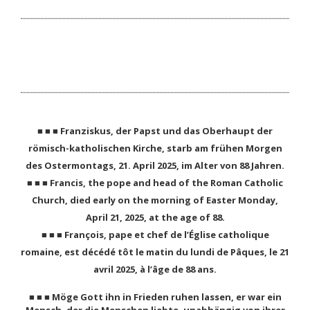
■ ■ ■ Franziskus, der Papst und das Oberhaupt der
römisch-katholischen Kirche, starb am frühen Morgen
des Ostermontags, 21. April 2025, im Alter von 88 Jahren.
■ ■ ■ Francis, the pope and head of the Roman Catholic
Church, died early on the morning of Easter Monday,
April 21, 2025, at the age of 88.
■ ■ ■ François, pape et chef de l’Église catholique
romaine, est décédé tôt le matin du lundi de Pâques, le 21
avril 2025, à l’âge de 88 ans.
■ ■ ■ Möge Gott ihn in Frieden ruhen lassen, er war ein
Mensch, der die Menschen liebte, unabhängig von ihrer