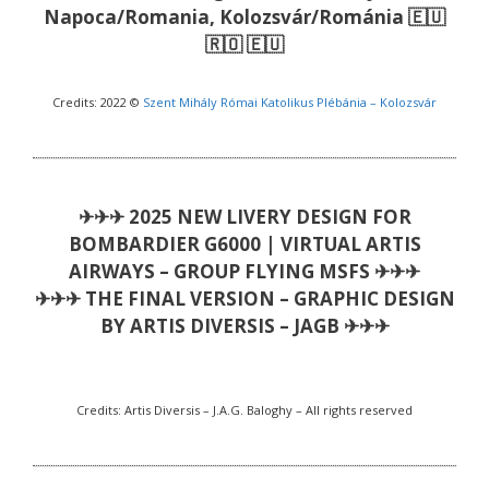
Napoca/Romania, Kolozsvár/Románia 🇪🇺
🇷🇴 🇪🇺
Credits: 2022 ©
Szent Mihály Római Katolikus Plébánia – Kolozsvár
✈✈✈ 2025 NEW LIVERY DESIGN FOR
BOMBARDIER G6000 | VIRTUAL ARTIS
AIRWAYS – GROUP FLYING MSFS ✈✈✈
✈✈✈ THE FINAL VERSION – GRAPHIC DESIGN
BY ARTIS DIVERSIS – JAGB ✈✈✈
Credits: Artis Diversis – J.A.G. Baloghy – All rights reserved