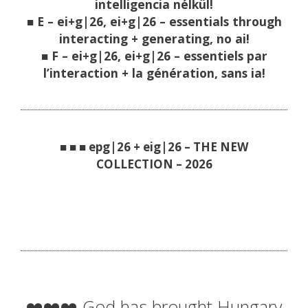
intelligencia nélkül!
■ E – ei+g|26, ei+g|26 – essentials through
interacting + generating, no ai!
■ F – ei+g|26, ei+g|26 – essentiels par
l’interaction + la génération, sans ia!
■ ■ ■ epg|26 + eig|26 – THE NEW
COLLECTION – 2026
❤️❤️❤️ God has brought Hungary