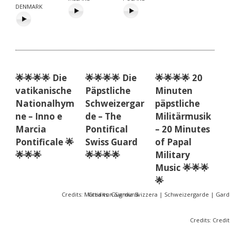
DENMARK
🌟🌟🌟🌟 Die
🌟🌟🌟🌟 Die
🌟🌟🌟🌟 20
vatikanische
Päpstliche
Minuten
Nationalhym
Schweizergar
päpstliche
ne – Inno e
de – The
Militärmusik
Marcia
Pontifical
– 20 Minutes
Pontificale 🌟
Swiss Guard
of Papal
🌟🌟🌟
🌟🌟🌟🌟
Military
Music 🌟🌟🌟
🌟
Credits: Mattia von Sigmund
Credits: Guardia Svizzera | Schweizergarde | Gard
Credits: Credi