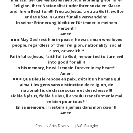
Religion, ihrer Nationalität oder ihrer sozialen Klasse
und ihrem Reichtum!!! Treu zu Jesus, treu zu Gott, wollte
er das Böse in Gutes für alle verwandeln!!!
In seiner Erinnerung bleibt er für immer in meinem
Herzen!!!
Amen.
■ ■ ■ May God rest him in peace, he was a man who loved
people, regardless of their religion, nationality, social
class, or wealth!!!
Faithful to Jesus, faithful to God, he wanted to turn evil
into good for all!!!
In his memory, he will remain forever in my heart!!!
Amen.
■ ■ ■ Que Dieu le repose en paix, c’était un homme qui
aimait les gens sans distinction de religion, de
nationalité, de classe sociale et de richesse !!!
Fidèle à Jésus, fidèle à Dieu, il a voulu transformer le mal
en bien pour tous !!!
En sa mémoire, il restera à jamais dans mon cœur !!!
Amen.
Credits: Artis Diversis – J.A.G. Baloghy