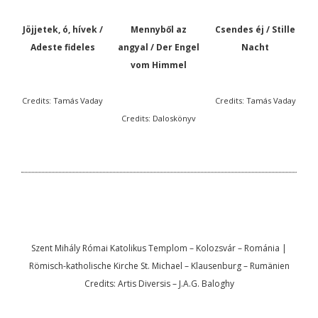
Jöjjetek, ó, hívek /
Mennyből az
Csendes éj / Stille
Adeste fideles
angyal / Der Engel
Nacht
vom Himmel
Credits: Tamás Vaday
Credits: Tamás Vaday
Credits: Daloskönyv
Szent Mihály Római Katolikus Templom – Kolozsvár – Románia |
Römisch-katholische Kirche St. Michael – Klausenburg – Rumänien
Credits: Artis Diversis – J.A.G. Baloghy