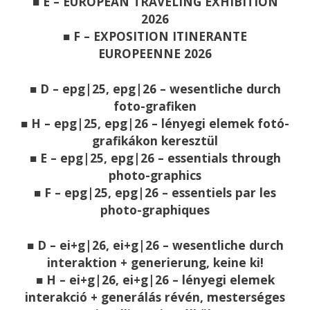
■ E – EUROPEAN TRAVELING EXHIBITION
2026
■ F – EXPOSITION ITINERANTE
EUROPEENNE 2026
■ D – epg|25, epg|26 – wesentliche durch
foto-grafiken
■ H – epg|25, epg|26 – lényegi elemek fotó-
grafikákon keresztül
■ E – epg|25, epg|26 – essentials through
photo-graphics
■ F – epg|25, epg|26 – essentiels par les
photo-graphiques
■ D – ei+g|26, ei+g|26 – wesentliche durch
interaktion + generierung, keine ki!
■ H – ei+g|26, ei+g|26 – lényegi elemek
interakció + generálás révén, mesterséges