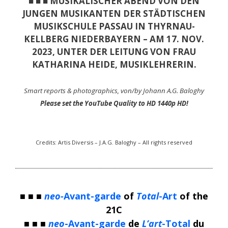
■ ■ ■ MUSIKALISCHER ABEND VON DEN
JUNGEN MUSIKANTEN DER STÄDTISCHEN
MUSIKSCHULE PASSAU IN THYRNAU-
KELLBERG NIEDERBAYERN – AM 17. NOV.
2023, UNTER DER LEITUNG VON FRAU
KATHARINA HEIDE, MUSIKLEHRERIN.
Smart reports & photographics, von/by Johann A.G. Baloghy
Please set the YouTube Quality to HD 1440p HD!
Credits: Artis Diversis – J.A.G. Baloghy – All rights reserved
■ ■ ■
neo-
Avant-garde
of
Total
-Art
of the
21C
■ ■ ■
neo
-Avant-garde
de
L’art
-Total
du